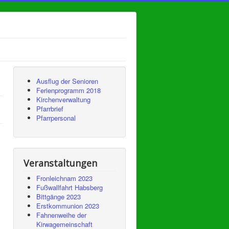
Ausflug der Senioren
Ferienprogramm 2018
Kirchenverwaltung
Pfarrbrief
Pfarrpersonal
Veranstaltungen
Fronleichnam 2023
Fußwallfahrt Habsberg
Bittgänge 2023
Erstkommunion 2023
Fahnenweihe der
Kirwagemeinschaft