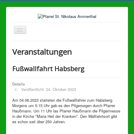
Navigation
an/aus
Home
Veranstaltungen
Pfarrei
Ministranten
Fußwallfahrt Habsberg
KDFB
Details
Senioren
Veröffentlicht: 24. Oktober 2023
KITA
Am 04.06.2023 starteten die Fußwallfahrer zum Habsberg.
Morgens um 5:15 Uhr gab es den Pilgersegen durch Pfarrer
Veranstaltungen
Haußmann. Um 11 Uhr las Pfarrer Haußmann die Pilgermesse
Kalender
in der Kirche "Maria Heil der Kranken". Den Wallfahrtsort gibt
es schon seit über 250 Jahren.
Kontakt