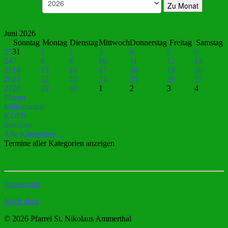
Zu Monat
Juni 2026
Sonntag
Montag
Dienstag
Mittwoch
Donnerstag
Freitag
Samstag
23
31
1
2
3
4
5
6
24
7
8
9
10
11
12
13
25
14
15
16
17
18
19
20
26
21
22
23
24
25
26
27
27
28
29
30
1
2
3
4
Pfarrei
Ministranten
KDFB
Senioren
Alle Kategorien ...
Termine aller Kategorien anzeigen
Impressum
Nach oben
© 2026 Pfarrei St. Nikolaus Ammerthal